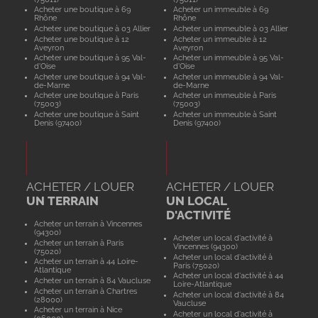
Acheter une boutique à 69
Acheter un immeuble à 69
Rhône
Rhône
Acheter une boutique à 03 Allier
Acheter un immeuble à 03 Allier
Acheter une boutique à 12
Acheter un immeuble à 12
Aveyron
Aveyron
Acheter une boutique à 95 Val-
Acheter un immeuble à 95 Val-
d'Oise
d'Oise
Acheter une boutique à 94 Val-
Acheter un immeuble à 94 Val-
de-Marne
de-Marne
Acheter une boutique à Paris
Acheter un immeuble à Paris
(75003)
(75003)
Acheter une boutique à Saint
Acheter un immeuble à Saint
Denis (97400)
Denis (97400)
ACHETER / LOUER
ACHETER / LOUER
UN TERRAIN
UN LOCAL
D'ACTIVITÉ
Acheter un terrain à Vincennes
(94300)
Acheter un local d'activité à
Acheter un terrain à Paris
Vincennes (94300)
(75020)
Acheter un local d'activité à
Acheter un terrain à 44 Loire-
Paris (75020)
Atlantique
Acheter un local d'activité à 44
Acheter un terrain à 84 Vaucluse
Loire-Atlantique
Acheter un terrain à Chartres
Acheter un local d'activité à 84
(28000)
Vaucluse
Acheter un terrain à Nice
Acheter un local d'activité à