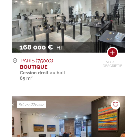
168 000 €
H.I.
PARIS (75003)
VOIR LE
BOUTIQUE
DESCRIPTIF
Cession droit au bail
85 m²
Ref. 755B840557