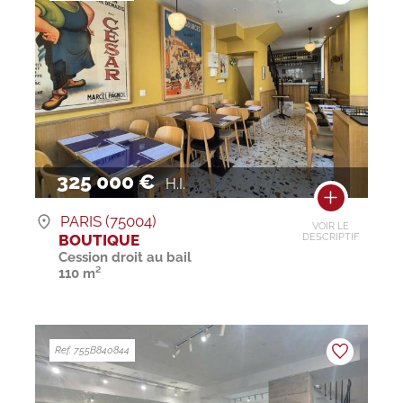
325 000 €
H.I.
PARIS (75004)
VOIR LE
BOUTIQUE
DESCRIPTIF
Cession droit au bail
110 m²
Ref. 755B840844