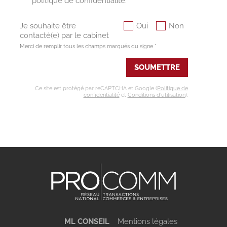
politique de confidentialité. *
Je souhaite être
Oui
Non
contacté(e) par le cabinet
Merci de remplir tous les champs marqués du signe *
SOUMETTRE
Ce site est protégé par reCAPTCHA et Google (
Politique de
confidentialité
et
Conditions d’utilisation
).
ML CONSEIL
Mentions légales