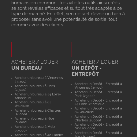
humains en commun. Très vite les outils ainsi créés
se sont révélés efficaces et surtout très adaptés à ce
type de marché. En effet, rien ne sert d’avoir un bien à
proposer sans avoir une potentialité de sortie, tout
comme avoir des clients…
ACHETER / LOUER
ACHETER / LOUER
UN BUREAU
UN DÉPÔT -
ENTREPÔT
Acheter un bureau à Vincennes
(94300)
Acheter un Dépôt - Entrepôt à
Acheter un bureau à Paris
Vincennes (94300)
(75020)
Acheter un Dépôt - Entrepôt à
Acheter un bureau à 44 Loire-
Paris (75020)
Atlantique
Acheter un Dépôt - Entrepôt à
Acheter un bureau à 84
44 Loire-Atlantique
Vaucluse
Acheter un Dépôt - Entrepôt à
Acheter un bureau à Chartres
84 Vaucluse
(28000)
Acheter un Dépôt - Entrepôt à
Acheter un bureau à Nice
Chartres (28000)
(06000)
Acheter un Dépôt - Entrepôt à
Acheter un bureau à Metz
Nice (06000)
(57000)
Acheter un Dépôt - Entrepôt à
Acheter un bureau à 40 Landes
Metz (57000)