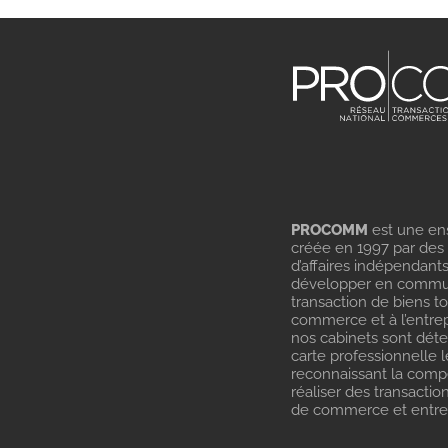
PROCOMM
est une en
créée en 1997 par des
d’affaires indépendant
développer en commu
transaction de biens t
commerce et à l’entrep
nos cabinets sont dét
carte professionnelle l
reconnaissant la com
réaliser des transactio
de commerce et entrep