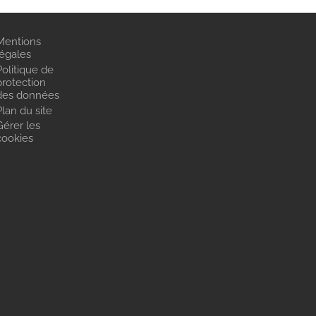
Mentions
légales
Politique de
protection
des données
Plan du site
Gérer les
cookies