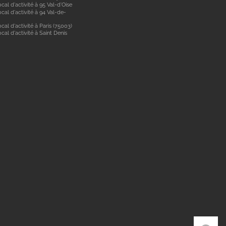
cal d'activité à 95 Val-d'Oise
cal d'activité à 94 Val-de-
cal d'activité à Paris (75003)
cal d'activité à Saint Denis