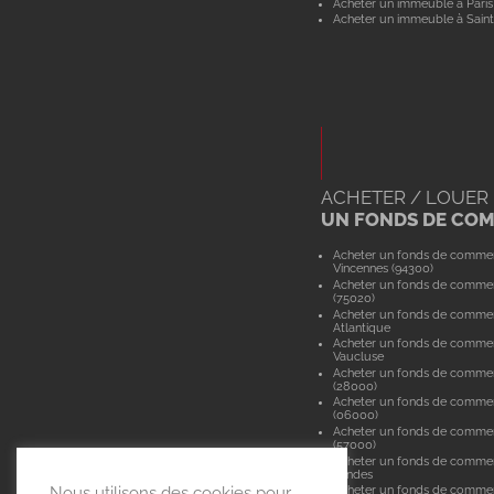
Acheter un immeuble à Paris
Acheter un immeuble à Saint
ACHETER / LOUER
UN FONDS DE CO
Acheter un fonds de comme
Vincennes (94300)
Acheter un fonds de commer
(75020)
Acheter un fonds de commer
Atlantique
Acheter un fonds de comme
Vaucluse
Acheter un fonds de commer
(28000)
Acheter un fonds de commer
(06000)
Acheter un fonds de comme
(57000)
Acheter un fonds de comme
Landes
Nous utilisons des cookies pour
Acheter un fonds de commer