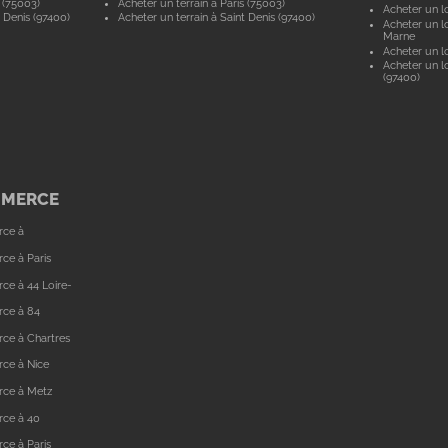
 (75003)
Acheter un terrain à Paris (75003)
Acheter un lo
 Denis (97400)
Acheter un terrain à Saint Denis (97400)
Acheter un lo
Marne
Acheter un lo
Acheter un lo
(97400)
MMERCE
rce à
ce à Paris
ce à 44 Loire-
rce à 84
ce à Chartres
ce à Nice
rce à Metz
rce à 40
ce à Paris