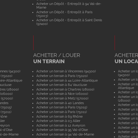
Acheter un Dépôt - Entrepôt à 94 Val-de-
Marne
Acheter un Dépôt - Entrepôt à Paris
(75003)
Acheter un Dépôt - Entrepôt à Saint Denis
(97400)
ACHETER / LOUER
ACHETER
UN TERRAIN
UN LOCAL
ennes (94300)
Acheter un terrain à Vincennes (94300)
Acheter un lo
(94300)
 (75020)
Acheter un terrain à Paris (75020)
Acheter un lo
ire-Atlantique
Acheter un terrain à 44 Loire-Atlantique
Acheter un lo
aucluse
Acheter un terrain à 84 Vaucluse
Atlantique
tres (28000)
Acheter un terrain à Chartres (28000)
Acheter un lo
 (06000)
Acheter un terrain à Nice (06000)
Acheter un lo
 (57000)
Acheter un terrain à Metz (57000)
(28000)
andes
Acheter un terrain à 40 Landes
Acheter un lo
 (75015)
Acheter un terrain à Paris (75015)
Acheter un lo
 (75011)
Acheter un terrain à Paris (75011)
Acheter un lo
Rhône
Acheter un terrain à 69 Rhône
Acheter un lo
lier
Acheter un terrain à 03 Allier
Acheter un lo
veyron
Acheter un terrain à 12 Aveyron
Acheter un l
l-d'Oise
Acheter un terrain à 95 Val-d'Oise
Acheter un lo
al-de-Marne
Acheter un terrain à 94 Val-de-Marne
Acheter un lo