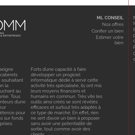
ML CONSEIL
Nos offres
Confier un bien
Estimer votre
bien
seigne
Forts d’une capacité à faire
 cabinets
développer un progiciel
s souhaitant
informatique dédié à servir cette
n la
activité très spécialisée, ils ont mis
ouchant au
leurs moyens financiers et
rise. Tous
humains en commun. Très vite les
enteurs d’une
outils ainsi créés se sont révélés
eur
efficaces et surtout très adaptés à
pétence pour
ce type de marché. En effet, rien
ns sur fonds
ne sert d’avoir un bien à proposer
rises.
sans avoir une potentialité de
sortie, tout comme avoir des
clients…