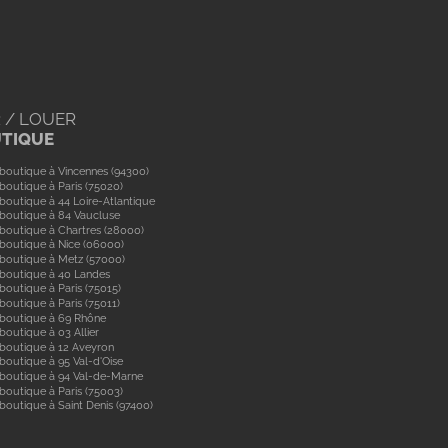
 / LOUER
UTIQUE
boutique à Vincennes (94300)
boutique à Paris (75020)
boutique à 44 Loire-Atlantique
boutique à 84 Vaucluse
boutique à Chartres (28000)
boutique à Nice (06000)
boutique à Metz (57000)
 boutique à 40 Landes
boutique à Paris (75015)
boutique à Paris (75011)
 boutique à 69 Rhône
boutique à 03 Allier
boutique à 12 Aveyron
boutique à 95 Val-d'Oise
 boutique à 94 Val-de-Marne
boutique à Paris (75003)
boutique à Saint Denis (97400)