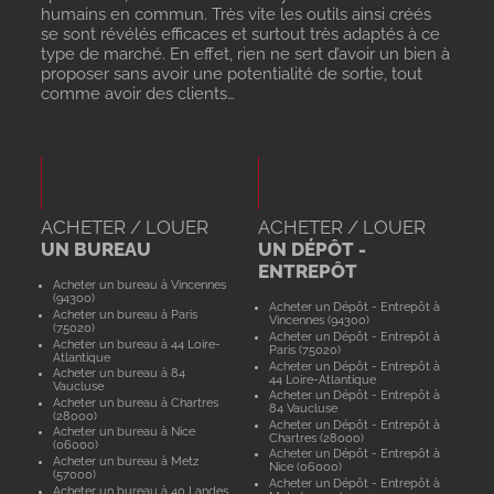
humains en commun. Très vite les outils ainsi créés
se sont révélés efficaces et surtout très adaptés à ce
type de marché. En effet, rien ne sert d’avoir un bien à
proposer sans avoir une potentialité de sortie, tout
comme avoir des clients…
ACHETER / LOUER
ACHETER / LOUER
UN BUREAU
UN DÉPÔT -
ENTREPÔT
Acheter un bureau à Vincennes
(94300)
Acheter un Dépôt - Entrepôt à
Acheter un bureau à Paris
Vincennes (94300)
(75020)
Acheter un Dépôt - Entrepôt à
Acheter un bureau à 44 Loire-
Paris (75020)
Atlantique
Acheter un Dépôt - Entrepôt à
Acheter un bureau à 84
44 Loire-Atlantique
Vaucluse
Acheter un Dépôt - Entrepôt à
Acheter un bureau à Chartres
84 Vaucluse
(28000)
Acheter un Dépôt - Entrepôt à
Acheter un bureau à Nice
Chartres (28000)
(06000)
Acheter un Dépôt - Entrepôt à
Acheter un bureau à Metz
Nice (06000)
(57000)
Acheter un Dépôt - Entrepôt à
Acheter un bureau à 40 Landes