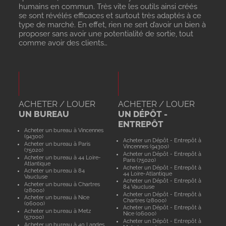
humains en commun. Très vite les outils ainsi créés
se sont révélés efficaces et surtout très adaptés à ce
type de marché. En effet, rien ne sert d’avoir un bien à
proposer sans avoir une potentialité de sortie, tout
comme avoir des clients…
ACHETER / LOUER
ACHETER / LOUER
UN BUREAU
UN DÉPÔT -
ENTREPÔT
Acheter un bureau à Vincennes
(94300)
Acheter un Dépôt - Entrepôt à
Acheter un bureau à Paris
Vincennes (94300)
(75020)
Acheter un Dépôt - Entrepôt à
Acheter un bureau à 44 Loire-
Paris (75020)
Atlantique
Acheter un Dépôt - Entrepôt à
Acheter un bureau à 84
44 Loire-Atlantique
Vaucluse
Acheter un Dépôt - Entrepôt à
Acheter un bureau à Chartres
84 Vaucluse
(28000)
Acheter un Dépôt - Entrepôt à
Acheter un bureau à Nice
Chartres (28000)
(06000)
Acheter un Dépôt - Entrepôt à
Acheter un bureau à Metz
Nice (06000)
(57000)
Acheter un Dépôt - Entrepôt à
Acheter un bureau à 40 Landes