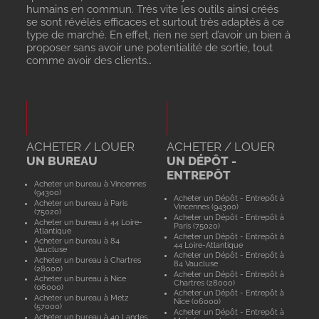
humains en commun. Très vite les outils ainsi créés
se sont révélés efficaces et surtout très adaptés à ce
type de marché. En effet, rien ne sert d’avoir un bien à
proposer sans avoir une potentialité de sortie, tout
comme avoir des clients…
ACHETER / LOUER
ACHETER / LOUER
UN BUREAU
UN DÉPÔT -
ENTREPÔT
Acheter un bureau à Vincennes
(94300)
Acheter un Dépôt - Entrepôt à
Acheter un bureau à Paris
Vincennes (94300)
(75020)
Acheter un Dépôt - Entrepôt à
Acheter un bureau à 44 Loire-
Paris (75020)
Atlantique
Acheter un Dépôt - Entrepôt à
Acheter un bureau à 84
44 Loire-Atlantique
Vaucluse
Acheter un Dépôt - Entrepôt à
Acheter un bureau à Chartres
84 Vaucluse
(28000)
Acheter un Dépôt - Entrepôt à
Acheter un bureau à Nice
Chartres (28000)
(06000)
Acheter un Dépôt - Entrepôt à
Acheter un bureau à Metz
Nice (06000)
(57000)
Acheter un Dépôt - Entrepôt à
Acheter un bureau à 40 Landes