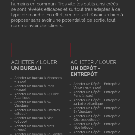
humains en commun. Très vite les outils ainsi créés
se sont révélés efficaces et surtout très adaptés à ce
type de marché. En effet, rien ne sert d’avoir un bien à
proposer sans avoir une potentialité de sortie, tout
comme avoir des clients…
ACHETER / LOUER
ACHETER / LOUER
UN BUREAU
UN DÉPÔT -
ENTREPÔT
Acheter un bureau à Vincennes
(94300)
Acheter un Dépôt - Entrepôt à
Acheter un bureau à Paris
Vincennes (94300)
(75020)
Acheter un Dépôt - Entrepôt à
Acheter un bureau à 44 Loire-
Paris (75020)
Atlantique
Acheter un Dépôt - Entrepôt à
Acheter un bureau à 84
44 Loire-Atlantique
Vaucluse
Acheter un Dépôt - Entrepôt à
Acheter un bureau à Chartres
84 Vaucluse
(28000)
Acheter un Dépôt - Entrepôt à
Acheter un bureau à Nice
Chartres (28000)
(06000)
Acheter un Dépôt - Entrepôt à
Acheter un bureau à Metz
Nice (06000)
(57000)
Acheter un Dépôt - Entrepôt à
Acheter un bureau à 40 Landes