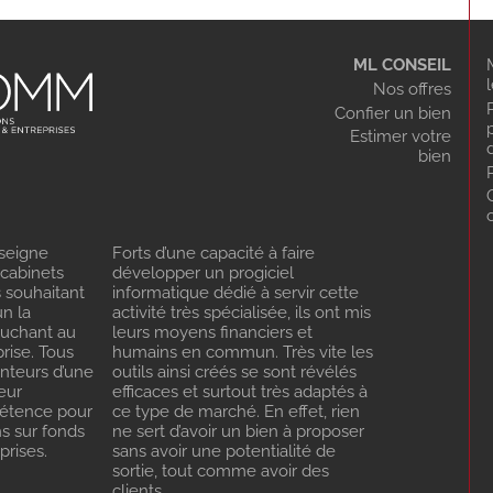
ML CONSEIL
Nos offres
Confier un bien
Estimer votre
bien
seigne
Forts d’une capacité à faire
 cabinets
développer un progiciel
s souhaitant
informatique dédié à servir cette
n la
activité très spécialisée, ils ont mis
ouchant au
leurs moyens financiers et
rise. Tous
humains en commun. Très vite les
enteurs d’une
outils ainsi créés se sont révélés
eur
efficaces et surtout très adaptés à
pétence pour
ce type de marché. En effet, rien
ns sur fonds
ne sert d’avoir un bien à proposer
rises.
sans avoir une potentialité de
sortie, tout comme avoir des
clients…