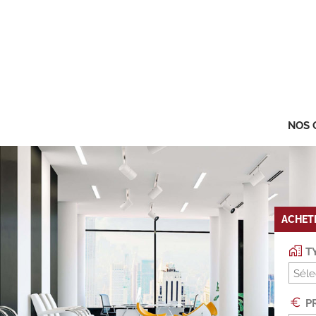
NOS 
ACHET
TY
Séle
PR