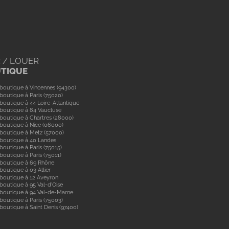
 / LOUER
UTIQUE
boutique à Vincennes (94300)
boutique à Paris (75020)
boutique à 44 Loire-Atlantique
boutique à 84 Vaucluse
boutique à Chartres (28000)
boutique à Nice (06000)
boutique à Metz (57000)
 boutique à 40 Landes
boutique à Paris (75015)
boutique à Paris (75011)
 boutique à 69 Rhône
boutique à 03 Allier
boutique à 12 Aveyron
boutique à 95 Val-d'Oise
 boutique à 94 Val-de-Marne
boutique à Paris (75003)
boutique à Saint Denis (97400)