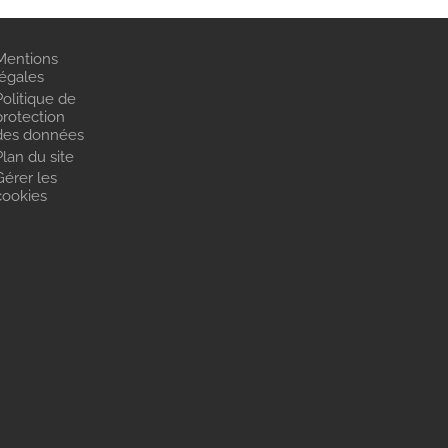
Mentions
légales
Politique de
protection
des données
Plan du site
Gérer les
cookies