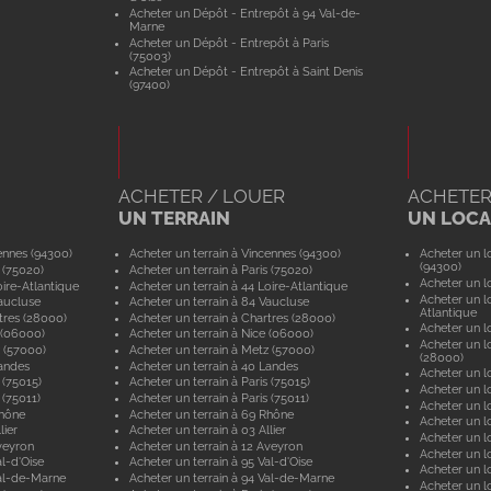
Acheter un Dépôt - Entrepôt à 94 Val-de-
Marne
Acheter un Dépôt - Entrepôt à Paris
(75003)
Acheter un Dépôt - Entrepôt à Saint Denis
(97400)
ACHETER / LOUER
ACHETER
UN TERRAIN
UN LOCAL
ennes (94300)
Acheter un terrain à Vincennes (94300)
Acheter un lo
(94300)
 (75020)
Acheter un terrain à Paris (75020)
Acheter un lo
ire-Atlantique
Acheter un terrain à 44 Loire-Atlantique
Acheter un lo
aucluse
Acheter un terrain à 84 Vaucluse
Atlantique
tres (28000)
Acheter un terrain à Chartres (28000)
Acheter un lo
 (06000)
Acheter un terrain à Nice (06000)
Acheter un lo
 (57000)
Acheter un terrain à Metz (57000)
(28000)
andes
Acheter un terrain à 40 Landes
Acheter un lo
 (75015)
Acheter un terrain à Paris (75015)
Acheter un lo
 (75011)
Acheter un terrain à Paris (75011)
Acheter un lo
Rhône
Acheter un terrain à 69 Rhône
Acheter un lo
lier
Acheter un terrain à 03 Allier
Acheter un lo
veyron
Acheter un terrain à 12 Aveyron
Acheter un l
l-d'Oise
Acheter un terrain à 95 Val-d'Oise
Acheter un lo
al-de-Marne
Acheter un terrain à 94 Val-de-Marne
Acheter un lo