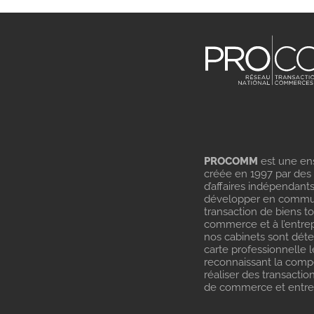
PROCOMM
est une en
créée en 1997 par des
d’affaires indépendant
développer en commu
transaction de biens t
commerce et à l’entrep
nos cabinets sont dét
carte professionnelle l
reconnaissant la com
réaliser des transactio
de commerce et entrep