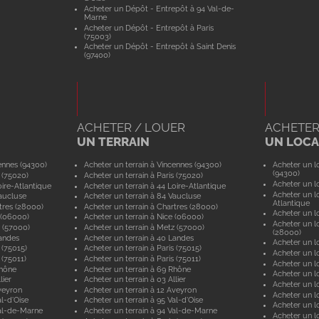
Acheter un Dépôt - Entrepôt à 94 Val-de-
Marne
Acheter un Dépôt - Entrepôt à Paris
(75003)
Acheter un Dépôt - Entrepôt à Saint Denis
(97400)
ACHETER / LOUER
ACHETER
UN TERRAIN
UN LOCAL
ennes (94300)
Acheter un terrain à Vincennes (94300)
Acheter un lo
(94300)
 (75020)
Acheter un terrain à Paris (75020)
Acheter un lo
ire-Atlantique
Acheter un terrain à 44 Loire-Atlantique
Acheter un lo
aucluse
Acheter un terrain à 84 Vaucluse
Atlantique
tres (28000)
Acheter un terrain à Chartres (28000)
Acheter un lo
 (06000)
Acheter un terrain à Nice (06000)
Acheter un lo
 (57000)
Acheter un terrain à Metz (57000)
(28000)
andes
Acheter un terrain à 40 Landes
Acheter un lo
 (75015)
Acheter un terrain à Paris (75015)
Acheter un lo
 (75011)
Acheter un terrain à Paris (75011)
Acheter un lo
Rhône
Acheter un terrain à 69 Rhône
Acheter un lo
lier
Acheter un terrain à 03 Allier
Acheter un lo
veyron
Acheter un terrain à 12 Aveyron
Acheter un l
l-d'Oise
Acheter un terrain à 95 Val-d'Oise
Acheter un lo
al-de-Marne
Acheter un terrain à 94 Val-de-Marne
Acheter un lo