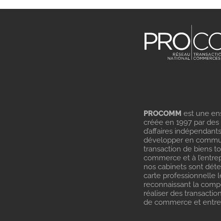
PROCOMM
est une en
créée en 1997 par des
d’affaires indépendant
développer en commu
transaction de biens t
commerce et à l’entrep
nos cabinets sont dét
carte professionnelle l
reconnaissant la com
réaliser des transactio
de commerce et entrep