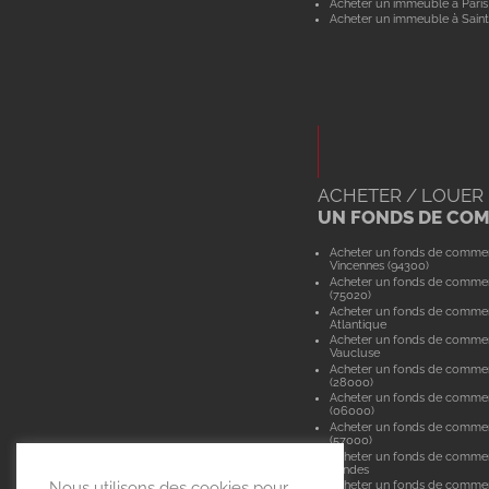
Acheter un immeuble à Paris
Acheter un immeuble à Saint
ACHETER / LOUER
UN FONDS DE CO
Acheter un fonds de comme
Vincennes (94300)
Acheter un fonds de commer
(75020)
Acheter un fonds de commer
Atlantique
Acheter un fonds de comme
Vaucluse
Acheter un fonds de commer
(28000)
Acheter un fonds de commer
(06000)
Acheter un fonds de comme
(57000)
Acheter un fonds de comme
Landes
Nous utilisons des cookies pour
Acheter un fonds de commer