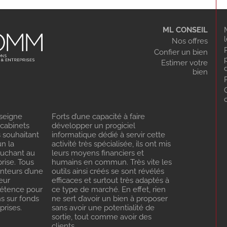
ML CONSEIL
Nos offres
Confier un bien
Estimer votre
bien
seigne
Forts d’une capacité à faire
 cabinets
développer un progiciel
s souhaitant
informatique dédié à servir cette
n la
activité très spécialisée, ils ont mis
ouchant au
leurs moyens financiers et
rise. Tous
humains en commun. Très vite les
enteurs d’une
outils ainsi créés se sont révélés
eur
efficaces et surtout très adaptés à
pétence pour
ce type de marché. En effet, rien
ns sur fonds
ne sert d’avoir un bien à proposer
rises.
sans avoir une potentialité de
sortie, tout comme avoir des
clients…