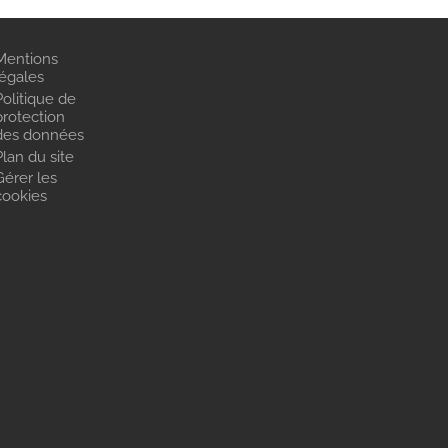
Mentions
légales
Politique de
protection
des données
Plan du site
Gérer les
cookies