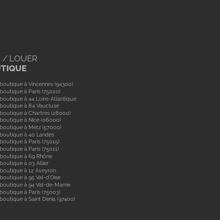
 / LOUER
UTIQUE
boutique à Vincennes (94300)
boutique à Paris (75020)
boutique à 44 Loire-Atlantique
boutique à 84 Vaucluse
boutique à Chartres (28000)
boutique à Nice (06000)
boutique à Metz (57000)
 boutique à 40 Landes
boutique à Paris (75015)
boutique à Paris (75011)
 boutique à 69 Rhône
boutique à 03 Allier
boutique à 12 Aveyron
boutique à 95 Val-d'Oise
 boutique à 94 Val-de-Marne
boutique à Paris (75003)
boutique à Saint Denis (97400)