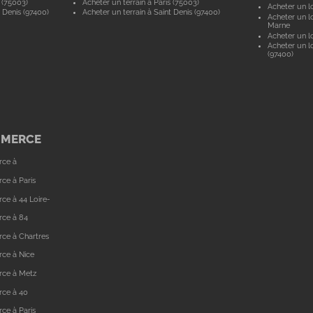
 (75003)
Acheter un terrain à Paris (75003)
Acheter un lo
 Denis (97400)
Acheter un terrain à Saint Denis (97400)
Acheter un lo
Marne
Acheter un lo
Acheter un lo
(97400)
MMERCE
rce à
ce à Paris
ce à 44 Loire-
rce à 84
ce à Chartres
ce à Nice
rce à Metz
rce à 40
ce à Paris