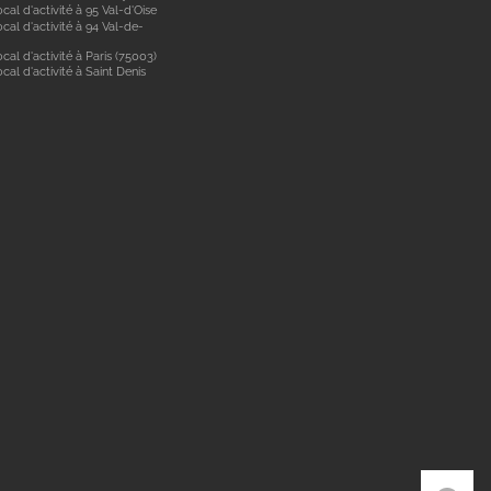
cal d'activité à 95 Val-d'Oise
cal d'activité à 94 Val-de-
cal d'activité à Paris (75003)
cal d'activité à Saint Denis